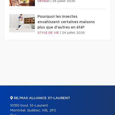
DESIGN
|
26 juillet 2026
Pourquoi les insectes
envahissent certaines maisons
plus que d'autres en été?
STYLE DE VIE
|
24 juillet 2026
RE/MAX ALLIANCE ST-LAURENT
10310 boul. St-Laurent
Montréal, Québec, H3L 2P2