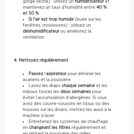
gorge sèche) : utilisez un
humidificateur
et
maintenez un taux d’humidité entre
40 %
et 50 %
.
Si l’air est trop humide
(buée sur les
fenêtres, moisissures) : utilisez un
déshumidificateur
ou améliorez la
ventilation.
4. Nettoyez régulièrement
Passez
l’
aspirateur
pour éliminer les
acariens et la poussière.
Lavez les draps
chaque semaine
et les
rideaux toutes les
deux semaines
pour
éviter l’accumulation d’allergènes. Si vous
avez des couvre-coussins en tissus ou des
housses sur les divans, mettez-les aussi à la
machine à laver.
Entretenez les systèmes de chauffage
en
changeant les filtres
régulièrement et
en retirant la poussière des grilles.